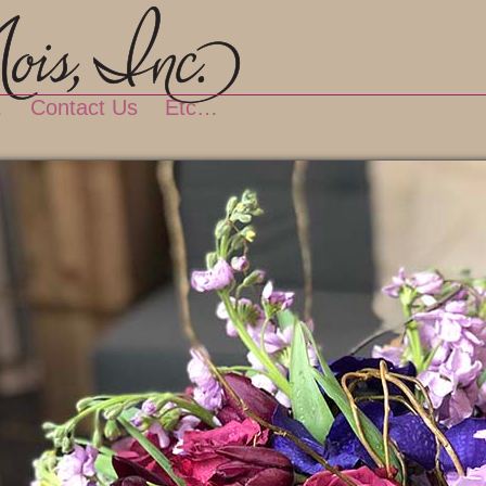
…
Contact Us
Etc…